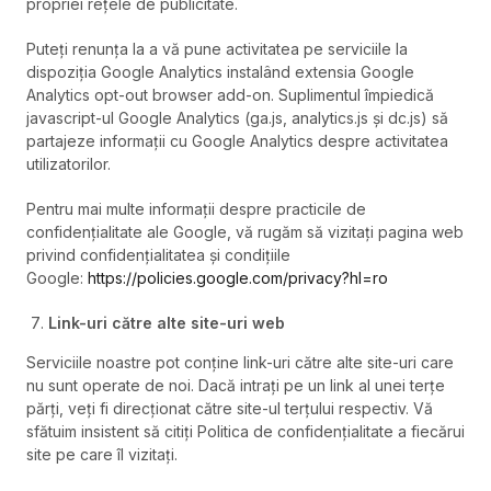
propriei rețele de publicitate.
Puteți renunța la a vă pune activitatea pe serviciile la
dispoziția Google Analytics instalând extensia Google
Analytics opt-out browser add-on. Suplimentul împiedică
javascript-ul Google Analytics (ga.js, analytics.js și dc.js) să
partajeze informații cu Google Analytics despre activitatea
utilizatorilor.
Pentru mai multe informații despre practicile de
confidențialitate ale Google, vă rugăm să vizitați pagina web
privind confidențialitatea și condițiile
Google:
https://policies.google.com/privacy?hl=ro
Link-uri către alte site-uri web
Serviciile noastre pot conține link-uri către alte site-uri care
nu sunt operate de noi. Dacă intrați pe un link al unei terțe
părți, veți fi direcționat către site-ul terțului respectiv. Vă
sfătuim insistent să citiți Politica de confidențialitate a fiecărui
site pe care îl vizitați.