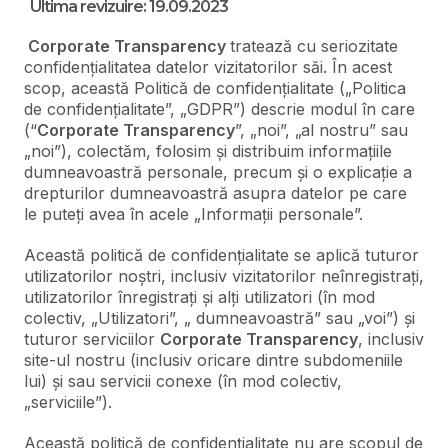
Ultima revizuire:
19.09.2023
Corporate Transparency
tratează cu seriozitate
confidențialitatea datelor vizitatorilor săi. În acest
scop, această Politică de confidențialitate („Politica
de confidențialitate”, „GDPR”) descrie modul în care
(“
Corporate Transparency
”, „noi”, „al nostru” sau
„noi”), colectăm, folosim și distribuim informațiile
dumneavoastră personale, precum și o explicație a
drepturilor dumneavoastră asupra datelor pe care
le puteți avea în acele „Informații personale”.
Această politică de confidențialitate se aplică tuturor
utilizatorilor noștri, inclusiv vizitatorilor neînregistrați,
utilizatorilor înregistrați și alți utilizatori (în mod
colectiv, „Utilizatori”, „ dumneavoastră” sau „voi”) și
tuturor serviciilor
Corporate Transparency
, inclusiv
site-ul nostru (inclusiv oricare dintre subdomeniile
lui) și sau servicii conexe (în mod colectiv,
„serviciile”).
Această politică de confidențialitate nu are scopul de