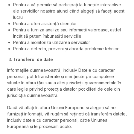
Pentru a vă permite să participați la funcțiile interactive
ale serviciilor noastre atunci când alegeți să faceți acest
lucru
Pentru a oferi asistență clienților
Pentru a furniza analize sau informații valoroase, astfel
încât să putem îmbunătăți serviciile
Pentru a monitoriza utilizarea serviciilor
Pentru a detecta, preveni și aborda probleme tehnice
Transfer
ul
de date
Informațiile dumneavoastră, inclusiv Datele cu caracter
personal, pot fi transferate și menținute pe computere
situate în afara țării sau a altei jurisdicții guvernamentale în
care legile privind protecția datelor pot diferi de cele din
jurisdicția dumneavoastră.
Dacă vă aflați în afara Uniunii Europene și alegeți să ne
furnizați informații, vă rugăm să rețineți că transferăm datele,
inclusiv datele cu caracter personal, către Uniunea
Europeană și le procesăm acolo.