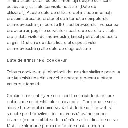
Printre altele, putem colecta informații despre cum sunt
accesate și utilizate serviciile noastre („Date de
utilizare”). Aceste date de utilizare pot include informații
precum adresa de protocol de Internet a computerului
dumneavoastră (n.r. adresa IP), tipul browserului, versiunea
browserului, paginile serviciilor noastre pe care le vizitați,
ora și data vizitei dumneavoastră, timpul petrecut pe acele
pagini, ID-ul unic de identificare al dispozitivului
dumneavoastră și alte date de diagnosticare.
Date de urmărire și cookie-uri
Folosim cookie-uri și tehnologii de urmărire similare pentru a
urmări activitatea din serviciile noastre și pentru a păstra
anumite informații.
Cookie-urile sunt fișiere cu o cantitate mică de date care
pot include un identificator unic anonim. Cookie-urile sunt
trimise browserului dumneavoastră de pe un site web și
stocate pe dispozitivul dumneavoastră având scopuri
diverse (ex: posibilitatea de a rămâne autentificat pe un site
fără a reintroduce parola de fiecare dată, reținerea