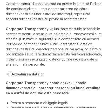
Consimțământul dumneavoastră cu privire la această Politică
de confidențialitate, urmat de transmiterea de către
dumneavoastră a unor astfel de informații, reprezintă
acordul dumneavoastră cu privire la acest transfer.
Corporate Transparency
va lua toate măsurile rezonabile
necesare pentru a se asigura că datele dumneavoastră sunt
stocate și utilizate în siguranță și în conformitate cu această
Politică de confidențialitate și niciun transfer al datelor
dumneavoastră cu caracter personal nu va avea loc către o
organizație sau o țară decât dacă există verificări adecvate,
inclusiv asupra securitatății datelor dumneavoastră date și
alte informații personale.
Dezvăluirea datelor
Corporate Transparency
poate dezvălui datele
dumneavoastră cu caracter personal cu bună-credință
că o astfel de acțiune este necesară:
Pentru a respecta o obligație legală
Pentru a proteja și a apăra drepturile sau proprietatea