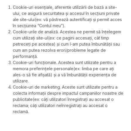
Cookie-uri esențiale, aferente utilizării de bază a site-
ului, ce asigură securitatea și accesul în secțiuni private
ale site-ului(ex: vă păstrează autentificați și permit acces
în secțiunea “Contul meu”).
Cookie-urile de analiză. Acestea ne permit să înțelegem
cum utilizați site-ul(ex: ce pagini accesați, cât timp
petreceți pe acestea) și cum l-am putea îmbunătății sau
cum am putea rezolva erori/probleme legate de
performanță.
Cookie-uri funcționale. Acestea sunt utilizate pentru a
memora preferințele personale(ex: limba pe care ați
ales-o să fie afișată) și a vă îmbunătății experiența de
utilizare.
Cookie-uri de marketing. Aceste sunt utilizate pentru a
colecta informații despre impactul campaniilor noastre de
publicitate(ex: câți utilizatori înregistrați au accesat o
reclama; câți utilizatori neînregistrați au accesat o
reclamă.